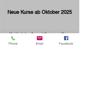
Neue Kurse ab Oktober 2025
Meridianbehandlung mit Akupressurstift
insgesamt 6 Abende, anschließende
Phone
Email
Facebook
Folgekurse können vor Ort gebucht weden
1x pro Woche, jeweils 90 min
Termine werden noch bekannt gegeben
Breathwork in Verbindung mit Stimme
und den Chakren (Energiezentren)
unseres Körpers